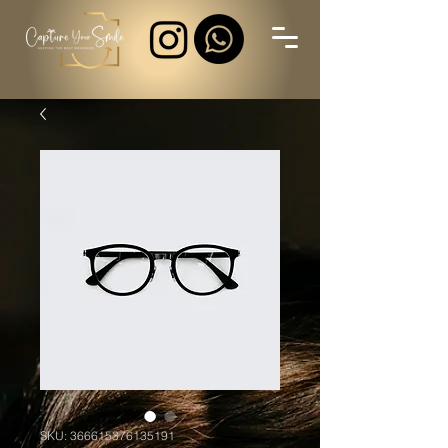
SKU: 366615376135191