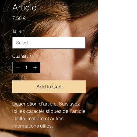
Article
Price
7,50 €
Taille
*
Quantity
*
Add to Cart
Description d'article. Saisissez 
ici les caractéristiques de l'article 
: taille, matière et autres 
informations utiles.